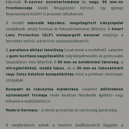
képviseli.
6-szoros zoomtartománya
és
nagy, 56 mm-es
frontlencséje
kiváló fénygyűjtést biztosít, így gyenge
fényviszonyok között is precízen célozhatunk.
A modell
második képsíkos, megvilágított irányzójellel
rendelkezik, amely finoman és fokozatmentesen állítható. A
Smart
Lens Protection (SLP) vízlepergető bevonat
megóvja a
lencséket esőtől, párától és szennyeződésektől.
A
parallaxis állítási lehetőség
(csak ennél a modellnél), valamint
a
gumi borítású nagyításállító
még kényelmesebb és pontosabb
használatot tesz lehetővé. A
90 mm-es betekintési távolság
, a
nitrogéntöltésű, vízálló tubus
, és a
30 mm-es tubusátmérő
vagy Zeiss belsősín kompatibilitás
mind a prémium minőséget
szolgálják.
Kompakt és robusztus kialakítása
, valamint
előtétekhez
optimalizált formája
révén kiválóan illeszkedik éjjellátó vagy
hőkamera eszközökhöz is.
Made in Germany
– a német precizitás és tartósság garanciája.
A meghirdetett színek a monitor beállításoktól függően a