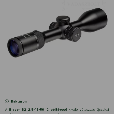
Raktáron
A
Blaser B2 2.5-15×56 iC céltávcső
kiváló választás éjszakai