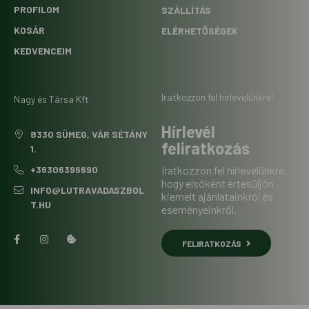
PROFILOM
SZÁLLÍTÁS
KOSÁR
ELÉRHETŐSÉGEK
KEDVENCEIM
Iratkozzon fel hírlevelünkre!
Nagy és Társa Kft
Hírlevél
8330 SÜMEG, VÁR SÉTÁNY
feliratkozás
1.
+36306396690
Iratkozzon fel hírlevelünkre,
hogy elsőként értesüljön
INFO@LUTRAVADASZBOL
kiemelt ajánlatainkról és
T.HU
eseményeinkről.
FELIRATKOZÁS