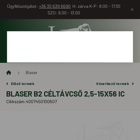
Ügyfélszolgálat:
+36 30 639 6690
H: zárva K-P: 8.00 - 17.30
SZO: 9.00 - 13.00
Blaser
Előző termék
Következő termék
BLASER B2 CÉLTÁVCSŐ 2,5-15X56 IC
Cikkszám:
4007450100607