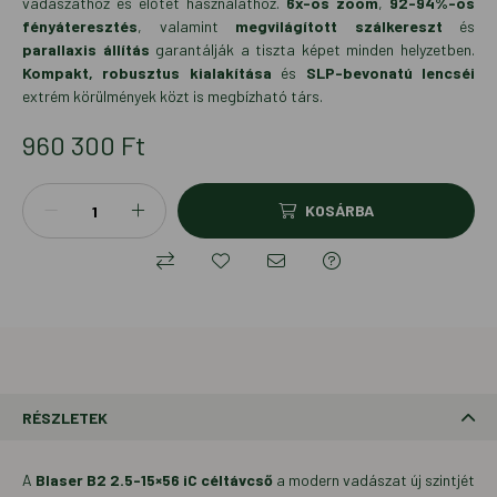
vadászathoz és előtét használathoz.
6x-os zoom
,
92-94%-os
fényáteresztés
, valamint
megvilágított szálkereszt
és
parallaxis állítás
garantálják a tiszta képet minden helyzetben.
Kompakt, robusztus kialakítása
és
SLP-bevonatú lencséi
extrém körülmények közt is megbízható társ.
960 300
Ft
KOSÁRBA
RÉSZLETEK
A
Blaser B2 2.5-15×56 iC céltávcső
a modern vadászat új szintjét