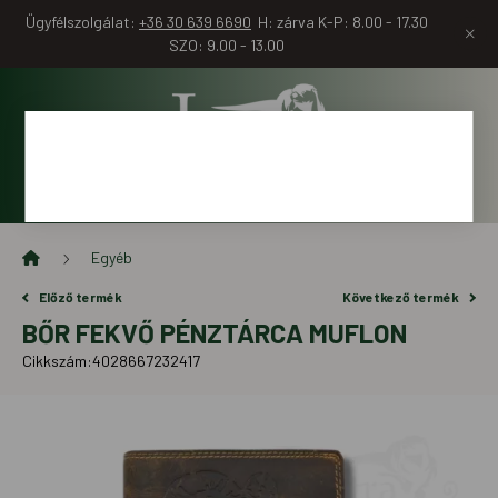
Ügyfélszolgálat:
+36 30 639 6690
H: zárva K-P: 8.00 - 17.30
SZO: 9.00 - 13.00
Egyéb
Előző termék
Következő termék
BŐR FEKVŐ PÉNZTÁRCA MUFLON
Cikkszám:
4028667232417