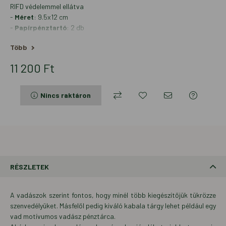
RIFD védelemmel ellátva
-
Méret
: 9.5x12 cm
-
Papírpénztartó
: 2 db
-
Aprópénztartó
: 1 db
-
Kártyatartó
: 11 db
-
Irattartó
: 4 db
11 200
Ft
A készletünkön található termék színárnyalata eltérhet a fotón
szereplőtől.
Nincs raktáron
RÉSZLETEK
A vadászok szerint fontos, hogy minél több kiegészítőjük tükrözze
szenvedélyüket. Másfelől pedig kiváló kabala tárgy lehet például egy
vad motívumos vadász pénztárca.