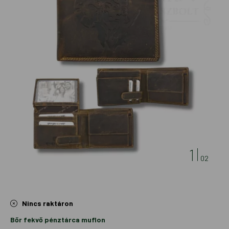
1
02
Nincs raktáron
Bőr fekvő pénztárca muflon