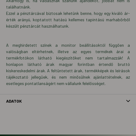
Akárhogy is, ha vadásznak szánunk ajándékot, jobbat nem is
találhatnánk.
Ezzel a pénztárcával biztosak lehetünk benne, hogy egy kiváló ár-
érték arányú, koptatott hatású kellemes tapintású marhabőrből
készült pénztárcát használhatunk.
A meghirdetett színek a monitor beállításoktól függően a
valóságban eltérhetnek, illetve az egyes termékek árai a
termékfotókon látható kiegészítőket nem tartalmazzák! A
honlapon látható árak magyar forintban értendő bruttó
kiskereskedelmi árak. A feltüntetett árak, termékképek és leírások
tájékoztató jellegűek, és nem minősülnek ajánlattételnek, az
esetleges pontatlanságért nem vállalunk felelősséget.
ADATOK