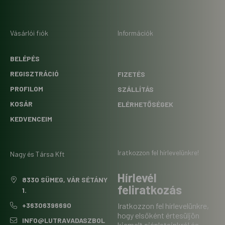
Vásárlói fiók
Információk
BELÉPÉS
REGISZTRÁCIÓ
FIZETÉS
PROFILOM
SZÁLLÍTÁS
KOSÁR
ELÉRHETŐSÉGEK
KEDVENCEIM
Iratkozzon fel hírlevelünkre!
Nagy és Társa Kft
Hírlevél
8330 SÜMEG, VÁR SÉTÁNY
feliratkozás
1.
+36306396690
Iratkozzon fel hírlevelünkre,
hogy elsőként értesüljön
INFO@LUTRAVADASZBOL
kiemelt ajánlatainkról és